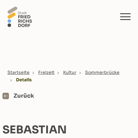
Skip to main content
You are here:
Startseite
Freizeit
Kultur
Sommerbrücke
Details
Zurück
SEBASTIAN