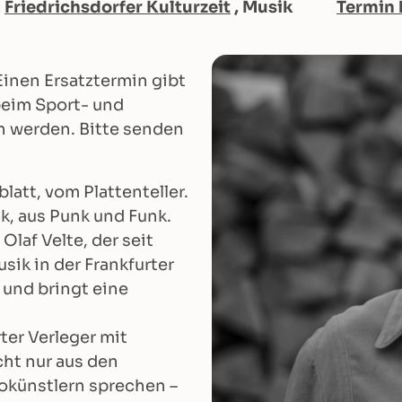
:
Friedrichsdorfer Kulturzeit
, Musik
Termin 
Einen Ersatztermin gibt
 beim Sport- und
n werden. Bitte senden
att, vom Plattenteller.
lk, aus Punk und Funk.
laf Velte, der seit
ik in der Frankfurter
 und bringt eine
ter Verleger mit
ht nur aus den
okünstlern sprechen –