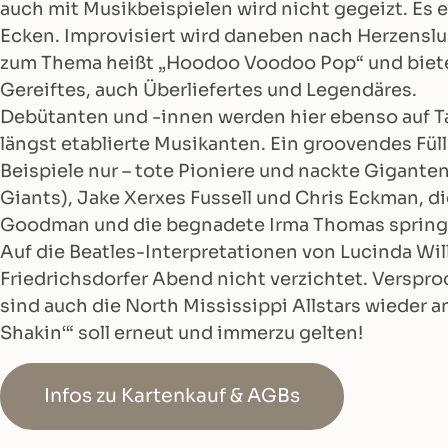
auch mit Musikbeispielen wird nicht gegeizt. Es er
Ecken. Improvisiert wird daneben nach Herzenslu
zum Thema heißt „Hoodoo Voodoo Pop“ und bietet
Gereiftes, auch Überliefertes und Legendäres.
Debütanten und -innen werden hier ebenso auf Ta
längst etablierte Musikanten. Ein groovendes Fül
Beispiele nur – tote Pioniere und nackte Gigante
Giants), Jake Xerxes Fussell und Chris Eckman, d
Goodman und die begnadete Irma Thomas spring
Auf die Beatles-Interpretationen von Lucinda Wi
Friedrichsdorfer Abend nicht verzichtet. Verspro
sind auch die North Mississippi Allstars wieder an
Shakin‘“ soll erneut und immerzu gelten!
Infos zu Kartenkauf & AGBs