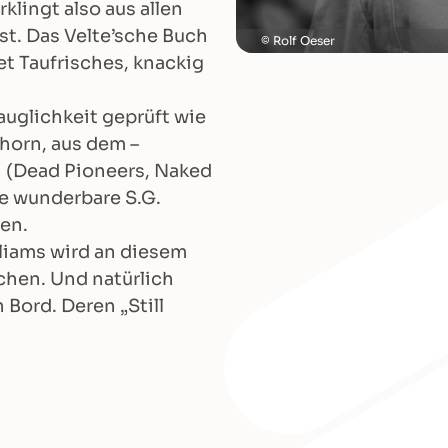
klingt also aus allen
st. Das Velte’sche Buch
Rolf Oeser
 Taufrisches, knackig
uglichkeit geprüft wie
lhorn, aus dem –
n (Dead Pioneers, Naked
ie wunderbare S.G.
en.
lliams wird an diesem
chen. Und natürlich
 Bord. Deren „Still