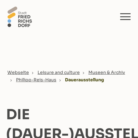
Skip to main content
You are here:
Webseite
Leisure and culture
Museen & Archiv
Philipp-Reis-Haus
Dauerausstellung
DIE
(DAUER-)AUSSTE