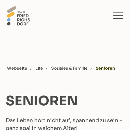
Skip to main content
You are here:
Webseite
Life
Soziales & Familie
Senioren
SENIOREN
Das Leben hört nicht auf, spannend zu sein –
ganz egal in welchem Alter!