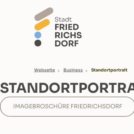
Skip to main content
You are here:
Webseite
Business
Standortportrait
STANDORTPORTRA
IMAGEBROSCHÜRE FRIEDRICHSDORF