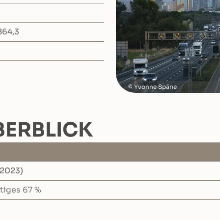
64,3
Yvonne Späne
BERBLICK
.2023)
stiges 67 %