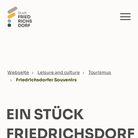
Skip to main content
You are here:
Webseite
Leisure and culture
Tourismus
Friedrichsdorfer Souvenirs
EIN STÜCK
FRIEDRICHSDORF