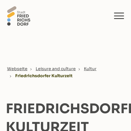
Skip to main content
You are here:
Webseite
Leisure and culture
Kultur
Friedrichsdorfer Kulturzeit
FRIEDRICHSDORF
KULTURZEIT