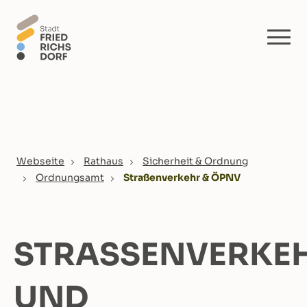
Skip to main content
You are here:
Webseite
Rathaus
Sicherheit & Ordnung
Ordnungsamt
Straßenverkehr & ÖPNV
STRASSENVERKEH
ND Ö