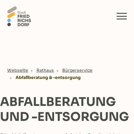
Skip to main content
You are here:
Webseite
Rathaus
Bürgerservice
Abfallberatung & -entsorgung
ABFALLBERATUNG
UND -ENTSORGUNG