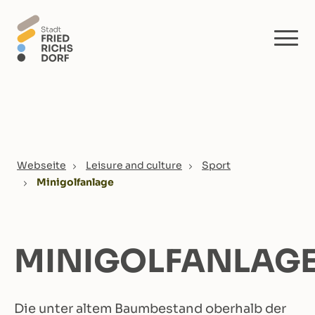
Skip to main content
You are here:
Webseite
Leisure and culture
Sport
Minigolfanlage
MINIGOLFANLAG
Die unter altem Baumbestand oberhalb der