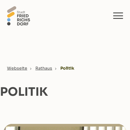
Skip to main content
You are here:
Webseite
Rathaus
Politik
POLITIK