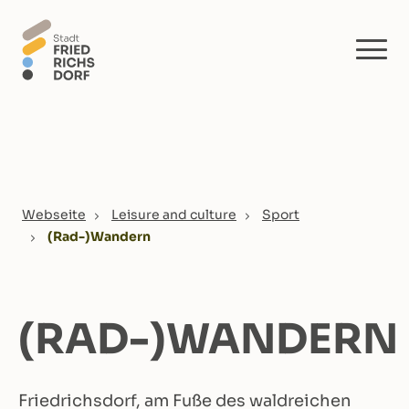
Skip to main content
You are here:
Webseite
Leisure and culture
Sport
(Rad-)Wandern
(RAD-)WANDERN
Friedrichsdorf, am Fuße des waldreichen