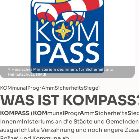
Hessisches Ministerium des Innern, für Sicherheit und
Heimatschutz, HMdI
KOMmunalProgrAmmSicherheitsSiegel
WAS IST KOMPASS
KOMPASS
(
KOM
munal
P
rogr
A
mm
S
icherheits
S
ie
Innenministeriums an die Städte und Gemeinden i
ausgerichtete Verzahnung und noch engere Zusa
Polizei und Kommune ab.