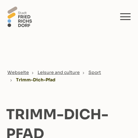
Skip to main content
You are here:
Webseite
Leisure and culture
Sport
Trimm-Dich-Pfad
TRIMM-DICH-
PFAD