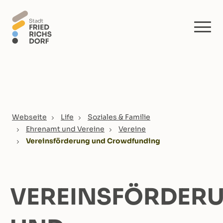
Skip to main content
You are here:
Webseite
Life
Soziales & Familie
Ehrenamt und Vereine
Vereine
Vereinsförderung und Crowdfunding
VEREINSFÖRDER