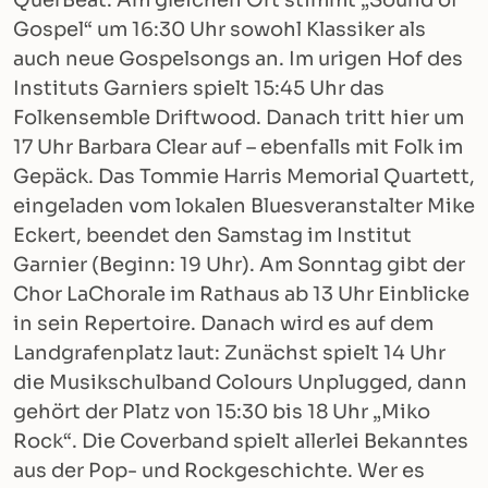
QuerBeat. Am gleichen Ort stimmt „Sound of
Gospel“ um 16:30 Uhr sowohl Klassiker als
auch neue Gospelsongs an. Im urigen Hof des
Instituts Garniers spielt 15:45 Uhr das
Folkensemble Driftwood. Danach tritt hier um
17 Uhr Barbara Clear auf – ebenfalls mit Folk im
Gepäck. Das Tommie Harris Memorial Quartett,
eingeladen vom lokalen Bluesveranstalter Mike
Eckert, beendet den Samstag im Institut
Garnier (Beginn: 19 Uhr). Am Sonntag gibt der
Chor LaChorale im Rathaus ab 13 Uhr Einblicke
in sein Repertoire. Danach wird es auf dem
Landgrafenplatz laut: Zunächst spielt 14 Uhr
die Musikschulband Colours Unplugged, dann
gehört der Platz von 15:30 bis 18 Uhr „Miko
Rock“. Die Coverband spielt allerlei Bekanntes
aus der Pop- und Rockgeschichte. Wer es