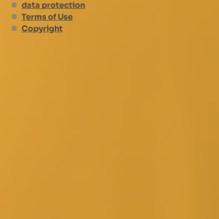
data protection
Terms of Use
Copyright
City administration
Friedrichsdorf Hugenottenstraße 55
61381 Friedrichsdorf
phone
06172 731-0
fax
06172 731-5-0
Office hours: