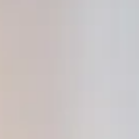
PHILIPP-REIS-HAUS
– EINE OPTISCHE
ERFINDERWERKSTAT
19.08.2025
Philipp Reis experimentierte früher mit
einfachen Kupferkabel, um seine
bahnbrechenden Ideen zum Leben zu
erwecken.
Aber was, wenn er gewusst hätte, dass es
heute Kabel gibt, in denen Licht statt Strom
fließt?