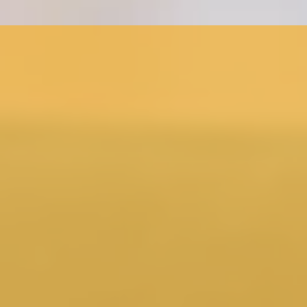
VIELE
ANGELEGENHEITEN
EINFACH ONLINE
ERLEDIGEN
24 Stunden am Tag 7 Tage die Woche bequem
von überall erreichbar.
Damit Sie Dienstleistungen auch unabhängig
von unseren Öffnungszeiten nutzen können,
bauen wir unsere Online-Angebote nach und
nach weiter aus.