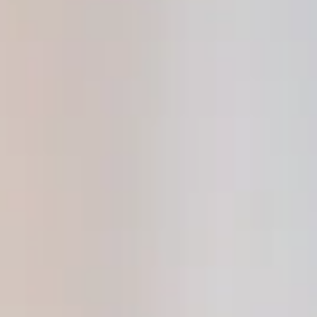
Hätte er gestaunt – oder gelacht?
In der Erfinderwerkstatt im Philipp-Reis-Haus
dreht sich nächste Woche alles rund um die
leuchtende Welt des Lichts, der Lichtwellen
und der Regenbogen. Optische Experimente
und Illusion warten darauf von Lichtforschern
entdeckt zu werden: Prismen, Farben und
seltsame Formen. Mit „Was ist Optik?“ des
Sommerspaß-Programms im Philipp-Reis-
Haus lernen Kinder spielerisch am Dienstag,
den 26. August 2025, ab 16 Uhr (für 5 – 7-
Jährige) und am Donnerstag, den 28. August
2025, ab 16 Uhr (für 8 – 9- Jährige) mehr über
optische Phänomene.